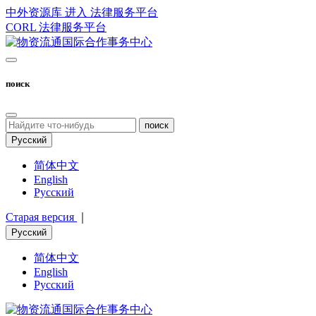
中外资源库 进入
法律服务平台
CORL
法律服务平台
поиск
поиск
Русский
简体中文
English
Русский
Старая версия
｜
Русский
简体中文
English
Русский