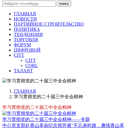
поиск
ГЛАВНАЯ
НОВОСТИ
ПАРТИЙНОЕ СТРОИТЕЛЬСТВО
ПОЛИТИКА
ТЕНДЕНЦИИ
ТОРГОВЛЯ
ФОРУМ
ЦИФРОВОЙ
CITT
CITT
CORL
ТАЛАНТ
ГЛАВНАЯ
学习贯彻党的二十届三中全会精神
学习贯彻党的二十届三中全会精神
学习贯彻党的二十届三中全会精神——专题
中心党支部赴香山革命纪念馆开展“不忘来时路，赓续香山革