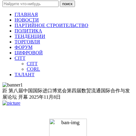
поиск
ГЛАВНАЯ
НОВОСТИ
ПАРТИЙНОЕ СТРОИТЕЛЬСТВО
ПОЛИТИКА
ТЕНДЕНЦИИ
ТОРГОВЛЯ
ФОРУМ
ЦИФРОВОЙ
CITT
CITT
CORL
ТАЛАНТ
距 第八届中国国际进口博览会第四届数贸流通国际合作与发
展论坛 开幕
2025年11月8日