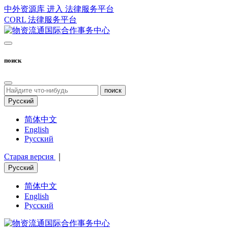
中外资源库 进入
法律服务平台
CORL
法律服务平台
поиск
поиск
Русский
简体中文
English
Русский
Старая версия
｜
Русский
简体中文
English
Русский