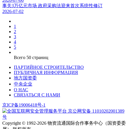
2026-07-06
事关3万亿元市场 政府采购法迎来首次系统性修订
2026-07-02
1
2
3
4
5
Всего
50
страниц
ПАРТИЙНОЕ СТРОИТЕЛЬСТВО
ПУБЛИЧНАЯ ИНФОРМАЦИЯ
地方国资委
中央企业
О НАС
СВЯЗАТЬСЯ С НАМИ
京ICP备19006418号-1
京公网安备 11010202001389
号
Copyright ©️ 1992-2026
物资流通国际合作事务中心（国资委委