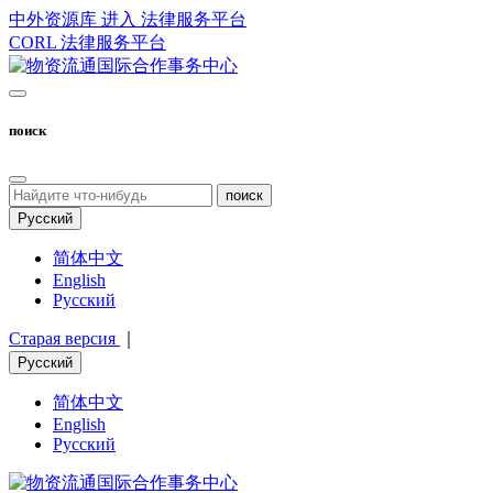
中外资源库 进入
法律服务平台
CORL
法律服务平台
поиск
поиск
Русский
简体中文
English
Русский
Старая версия
｜
Русский
简体中文
English
Русский