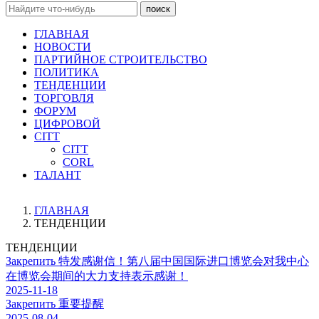
поиск
ГЛАВНАЯ
НОВОСТИ
ПАРТИЙНОЕ СТРОИТЕЛЬСТВО
ПОЛИТИКА
ТЕНДЕНЦИИ
ТОРГОВЛЯ
ФОРУМ
ЦИФРОВОЙ
CITT
CITT
CORL
ТАЛАНТ
ГЛАВНАЯ
ТЕНДЕНЦИИ
ТЕНДЕНЦИИ
Закрепить
特发感谢信！第八届中国国际进口博览会对我中心
在博览会期间的大力支持表示感谢！
2025-11-18
Закрепить
重要提醒
2025-08-04