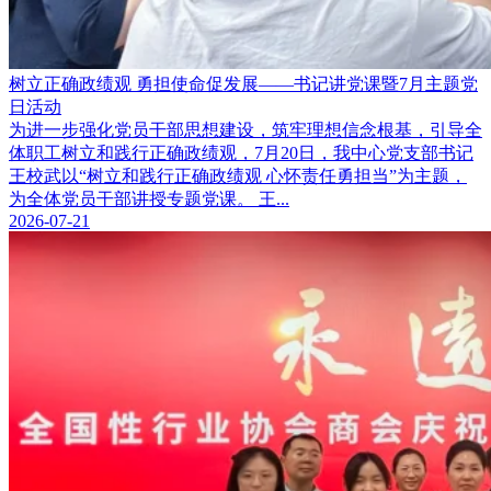
树立正确政绩观 勇担使命促发展——书记讲党课暨7月主题党
日活动
为进一步强化党员干部思想建设，筑牢理想信念根基，引导全
体职工树立和践行正确政绩观，7月20日，我中心党支部书记
王校武以“树立和践行正确政绩观 心怀责任勇担当”为主题，
为全体党员干部讲授专题党课。 王...
2026-07-21