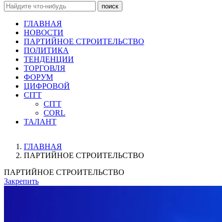
поиск
ГЛАВНАЯ
НОВОСТИ
ПАРТИЙНОЕ СТРОИТЕЛЬСТВО
ПОЛИТИКА
ТЕНДЕНЦИИ
ТОРГОВЛЯ
ФОРУМ
ЦИФРОВОЙ
CITT
CITT
CORL
ТАЛАНТ
ГЛАВНАЯ
ПАРТИЙНОЕ СТРОИТЕЛЬСТВО
ПАРТИЙНОЕ СТРОИТЕЛЬСТВО
Закрепить