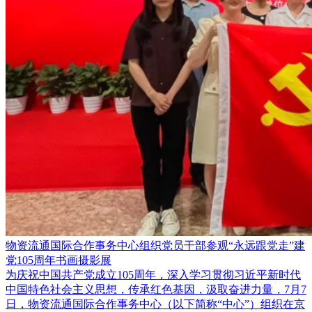
物资流通国际合作事务中心组织党员干部参观“永远跟党走”建
党105周年书画摄影展
为庆祝中国共产党成立105周年，深入学习贯彻习近平新时代
中国特色社会主义思想，传承红色基因，汲取奋进力量，7月7
日，物资流通国际合作事务中心（以下简称“中心”）组织在京