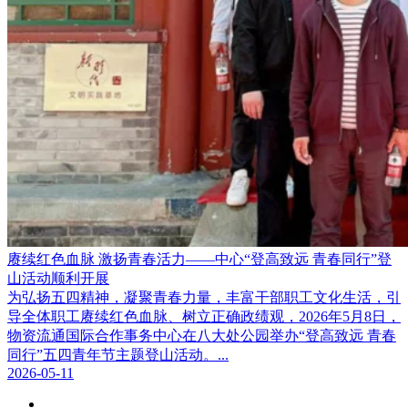
赓续红色血脉 激扬青春活力——中心“登高致远 青春同行”登
山活动顺利开展
为弘扬五四精神，凝聚青春力量，丰富干部职工文化生活，引
导全体职工赓续红色血脉、树立正确政绩观，2026年5月8日，
物资流通国际合作事务中心在八大处公园举办“登高致远 青春
同行”五四青年节主题登山活动。...
2026-05-11