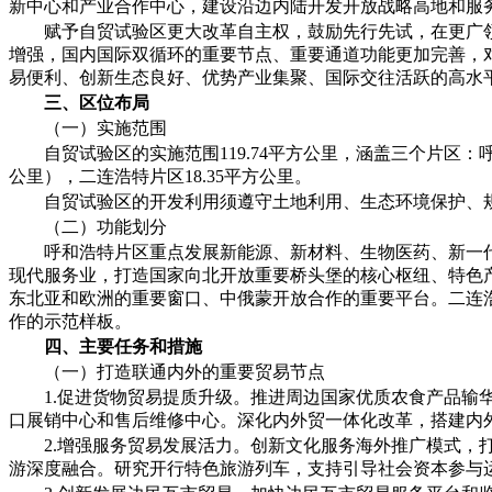
新中心和产业合作中心，建设沿边内陆开发开放战略高地和服
赋予自贸试验区更大改革自主权，鼓励先行先试，在更广
增强，国内国际双循环的重要节点、重要通道功能更加完善，
易便利、创新生态良好、优势产业集聚、国际交往活跃的高水
三、区位布局
（一）实施范围
自贸试验区的实施范围119.74平方公里，涵盖三个片区：呼
公里），二连浩特片区18.35平方公里。
自贸试验区的开发利用须遵守土地利用、生态环境保护、
（二）功能划分
呼和浩特片区重点发展新能源、新材料、生物医药、新一
现代服务业，打造国家向北开放重要桥头堡的核心枢纽、特色
东北亚和欧洲的重要窗口、中俄蒙开放合作的重要平台。二连
作的示范样板。
四、主要任务和措施
（一）打造联通内外的重要贸易节点
1.促进货物贸易提质升级。推进周边国家优质农食产品
口展销中心和售后维修中心。深化内外贸一体化改革，搭建内
2.增强服务贸易发展活力。创新文化服务海外推广模式
游深度融合。研究开行特色旅游列车，支持引导社会资本参与