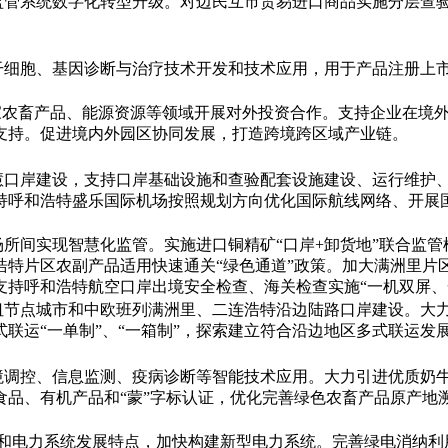
监管系统数字化转型升级。对边民互市贸易进口商品实施分层查验
体干细胞、基因诊断与治疗技术开发和技术应用，用于产品注册上
国家农畜产品、能源资源等领域开展对外投资合作。支持企业在境
支持。促进境内外园区协同发展，打造跨境跨区域产业链。
智慧口岸建设，支持口岸基础设施和查验配套设施建设、运行维护
持呼和浩特盛乐国际机场按照规划方向优化国际航线网络、开展
场所间实现智慧化监管。实施进口铜精矿“口岸+卸货地”联合监
浩特片区农副产品适用快速通关“绿色通道”政策。加大满洲里片
支持呼和浩特航空口岸出境安全检查、海关检查实施“一机双屏、
纽节点城市和中欧班列满洲里、二连浩特沿边陆路口岸建设。大力
联运“一单制”、“一箱制”，探索建立符合沿边地区多式联运发
环境调控、信息监测、疫病诊断等智能技术应用。大力引进优质奶
食品、有机产品和“蒙”字标认证，优化完善绿色农畜产品原产地
赋和电力系统发展特点，加快构建新型电力系统。完善绿电消纳