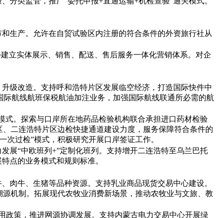
、分类监管，推广“委托申报+直通运输+机检查验”通关模式。
市和生产。允许在自贸试验区内注册的符合条件的外资旅行社从
外建立实体展示、销售、配送、售后服务一体化营销体系。对企
、升级改造。支持呼和浩特片区发展临空经济，打造国际快件中
国际航线航班保税航油加注业务，加强国际航线联通所必需的航
管模式。探索与口岸所在地药品检验机构联合承担进口药材检验
区、二连浩特片区边检快捷通道建设力度，服务保障符合条件的
一次过检”模式，积极研究开展口岸签证工作。
发展“中欧班列+”定制化班列。支持增开二连浩特至乌兰巴托
展特点的业务模式和规则标准。
牛、肉牛、生猪等品种资源。支持乳业商品现货交易中心建设。
溯源机制。拓展现代农牧业消费新场景，推动农牧业与文旅、教
利用政策，推进网源协调发展。支持内蒙古电力交易中心开展绿