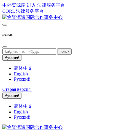
中外资源库 进入
法律服务平台
CORL
法律服务平台
поиск
поиск
Русский
简体中文
English
Русский
Старая версия
｜
Русский
简体中文
English
Русский