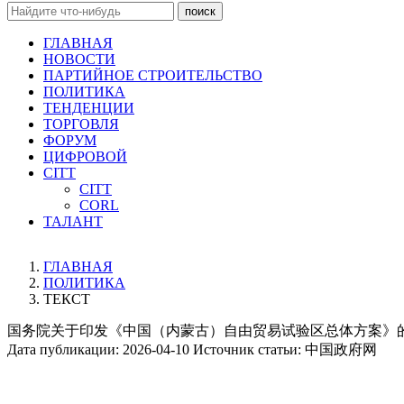
поиск
ГЛАВНАЯ
НОВОСТИ
ПАРТИЙНОЕ СТРОИТЕЛЬСТВО
ПОЛИТИКА
ТЕНДЕНЦИИ
ТОРГОВЛЯ
ФОРУМ
ЦИФРОВОЙ
CITT
CITT
CORL
ТАЛАНТ
ГЛАВНАЯ
ПОЛИТИКА
ТЕКСТ
国务院关于印发《中国（内蒙古）自由贸易试验区总体方案》
Дата публикации:
2026-04-10
Источник статьи:
中国政府网