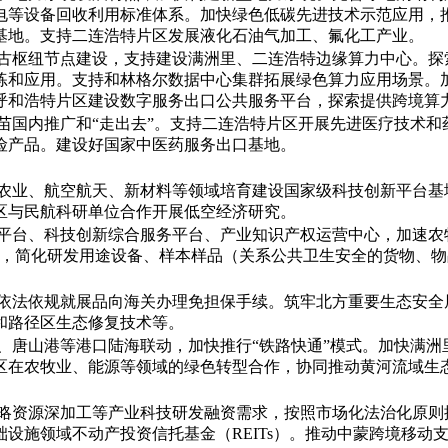
电等设备回收利用标准体系。加快绿色低碳先进技术示范应用，
基地。支持二连浩特片区发展液化石油气加工、氟化工产业。
蒙古枢纽节点建设，支持建设满洲里、二连浩特边缘算力中心。
练和应用。支持和林格尔数据中心集群拓展绿色算力应用场景。
呼和浩特片区建设数字服务出口公共服务平台，探索提供跨境算
疫苗国内推广和“走出去”。支持二连浩特片区开展先进医疗技术
险产品。建设好国家中医药服务出口基地。
代农业、航空航天、新材料等领域培育建设国家级科技创新平台
区与民航科研单位合作开展低空经济研究。
化平台、科技创新综合服务平台、产业知识产权运营中心，加速
制，简化研发用途设备、样本样品（关系公共卫生安全的货物、
人依法依规就展品向海关办理免担保手续。筑牢北方重要生态安
和路径区生态修复技术等。
港、唐山港等港口陆海联动，加快推行“铁路快通”模式。加快满
区在农牧业、能源等领域的绿色转型合作，协同推动黄河流域生
战略资源深加工等产业科技研发融资需求，按照市场化法治化原
设施领域不动产投资信托基金（REITs）。推动中蒙跨境移动