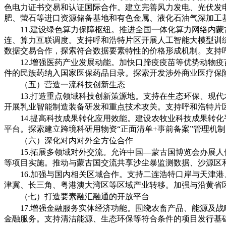
色电力证书交易和认证国际合作。建立完善风力发电、光伏发
肥、萤石等进口资源储备基地和有色金属、液化石油气深加工
11.建设绿色算力保障枢纽。推进全国一体化算力网络内
连、算力互联调度。支持呼和浩特片区开展人工智能大模型训
数据交易合作，探索符合数据要素特性的价格形成机制。支持
12.增强医药产业发展动能。加快口蹄疫疫苗等优势动物
件的民族药纳入国家医保药品目录。探索开发涉外商业医疗保
（五）营造一流科技创新生态
13.打造重点领域科技创新策源地。支持在生态环保、现
开展乳业智能制造装备研发和重点技术攻关。支持呼和浩特片
14.提高科技成果转化应用效能。建设农牧业科技成果转
平台。探索建立跨境科研用物资“正面清单+事前备案”管理机
（六）深化对内对外全方位合作
15.拓展多领域对外交流。允许中国—蒙古国博览会办展
等项目实施。推动与蒙古国交流共享沙尘暴监测数据、沙源区
16.加强与国内相关区域合作。支持二连浩特口岸与天津
津冀、长三角、粤港澳大湾区等区域产业转移。加强与沿黄省
（七）打造要素融汇融通的开放平台
17.增强金融服务实体经济功能。围绕农畜产品、能源及
金融服务。支持清洁能源、生态环保等符合条件的项目发行基础