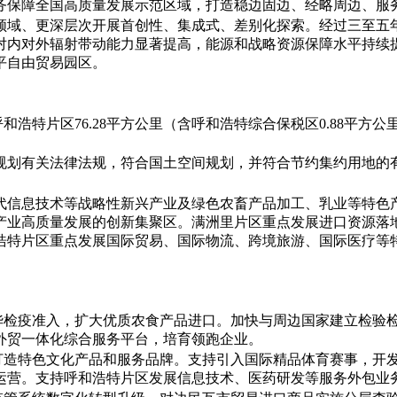
务保障全国高质量发展示范区域，打造稳边固边、经略周边、服
领域、更深层次开展首创性、集成式、差别化探索。经过三至五
对内对外辐射带动能力显著提高，能源和战略资源保障水平持续
平自由贸易园区。
和浩特片区76.28平方公里（含呼和浩特综合保税区0.88平方公里
规划有关法律法规，符合国土空间规划，并符合节约集约用地的
代信息技术等战略性新兴产业及绿色农畜产品加工、乳业等特色
产业高质量发展的创新集聚区。满洲里片区重点发展进口资源落
浩特片区重点发展国际贸易、国际物流、跨境旅游、国际医疗等
输华检疫准入，扩大优质农食产品进口。加快与周边国家建立检验
外贸一体化综合服务平台，培育领跑企业。
，打造特色文化产品和服务品牌。支持引入国际精品体育赛事，开
运营。支持呼和浩特片区发展信息技术、医药研发等服务外包业