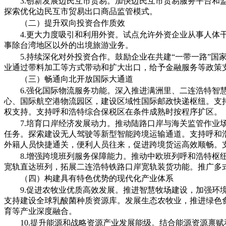
3.创新发展边民互市贸易。加快边民互市贸易服务平台和
探索优化边民互市贸易出口商品监管模式。
（二）提升双向投资合作质效
4.更大力度吸引和利用外资。试点允许外资企业从事人
事除台湾地区以外的出境旅游业务。
5.持续深化对外投资合作。鼓励企业在共建“一带一路”
业通过带料加工等方式带动和扩大出口，给予金融服务等政策
（三）畅通向北开放国际大通道
6.强化国际物流服务功能。深入推进满洲里、二连浩特
心、国际航空港物流园区，建设区域性国际邮政快递枢纽。支
权支持。支持呼和浩特综合保税区在条件成熟时按程序扩区。
7.培育口岸经济发展动力。推动陆路口岸与海关监管作业
任务。探索建设无人驾驶等新型智能跨境运输通道。支持呼和
外籍人员快捷通关，便利人员往来，促进跨境货运高效顺畅。
8.增强跨境班列服务保障能力。推动中欧班列呼和浩特枢
宽轨直达班列，拓展二连浩特铁路口岸宽轨装货功能。推广多式
（四）构建具有特色优势的现代化产业体系
9.促进农牧业优质高效发展。推进智慧牧场建设，加强
支持建设全球乳酸菌种质资源库。发展生态农牧业，推进绿色
育等产业深度融合。
10.提升能源和战略资源产业发展能级。结合能源资源禀