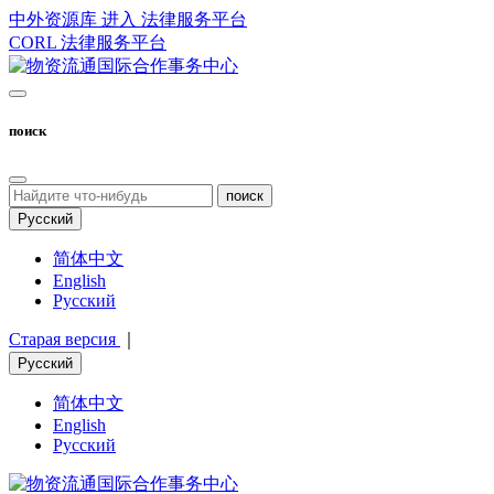
中外资源库 进入
法律服务平台
CORL
法律服务平台
поиск
поиск
Русский
简体中文
English
Русский
Старая версия
｜
Русский
简体中文
English
Русский