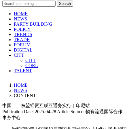
Search
HOME
NEWS
PARTY BUILDING
POLICY
TRENDS
TRADE
FORUM
DIGITAL
CITT
CITT
CORL
TALENT
HOME
NEWS
CONTENT
中国——东盟经贸互联互通务实行｜印尼站
Publication Date:
2025-04-28
Article Source:
物资流通国际合作
事务中心