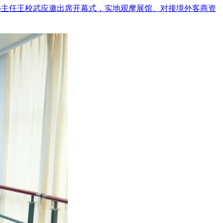
中心主任王校武应邀出席开幕式，实地观摩展馆、对接境外客商资