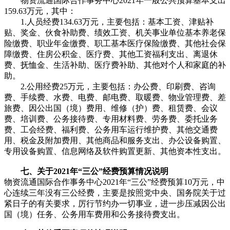
物资流通国际合作事务中心2021年一般公共预算基本支出
159.63万元，其中：
1.人员经费134.63万元，主要包括：基本工资、津贴补
贴、奖金、伙食补助费、绩效工资、机关事业单位基本养老保
险缴费、职业年金缴费、职工基本医疗保险缴费、其他社会保
障缴费、住房公积金、医疗费、其他工资福利支出、离退休
费、抚恤金、生活补助、医疗费补助、其他对个人和家庭的补
助。
2.公用经费25万元，主要包括：办公费、印刷费、咨询
费、手续费、水费、电费、邮电费、取暖费、物业管理费、差
旅费、因公出国（境）费用、维修（护）费、租赁费、会议
费、培训费、公务接待费、专用材料费、劳务费、委托业务
费、工会经费、福利费、公务用车运行维护费、其他交通费
用、税金及附加费用、其他商品和服务支出、办公设备购置、
专用设备购置、信息网络及软件购置更新、其他资本性支出。
七、关于2021年“三公”经费预算情况说明
物资流通国际合作事务中心2021年“三公”经费预算10万元，中
心连续三年没有三公经费，主要是按照党中央、国务院关于过
紧日子的有关要求，厉行节约办一切事业，进一步压减因公出
国（境）任务、公务用车费用和公务接待费支出。