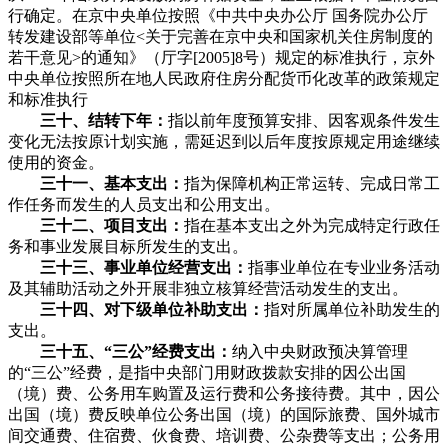
行确定。在京中央单位按照《中共中央办公厅 国务院办公厅
转发建设部等单位<关于完善在京中央和国家机关住房制度的
若干意见>的通知》（厅字[2005]8号）规定的标准执行，京外
中央单位按照所在地人民政府住房分配货币化改革的政策规定
和标准执行
三十、结转下年：
指以前年度预算安排、因客观条件发生
变化无法按原计划实施，需延迟到以后年度按原规定用途继续
使用的资金。
三十一、基本支出：
指为保障机构正常运转、完成日常工
作任务而发生的人员支出和公用支出。
三十二、项目支出：
指在基本支出之外为完成特定行政任
务和事业发展目标所发生的支出。
三十三、事业单位经营支出：
指事业单位在专业业务活动
及其辅助活动之外开展非独立核算经营活动发生的支出。
三十四、对下级单位补助支出：
指对所属单位补助发生的
支出。
三十五、“三公”经费支出：
纳入中央财政预决算管理
的“三公”经费，是指中央部门用财政拨款安排的因公出国
（境）费、公务用车购置及运行费和公务接待费。其中，因公
出国（境）费反映单位公务出国（境）的国际旅费、国外城市
间交通费、住宿费、伙食费、培训费、公杂费等支出；公务用