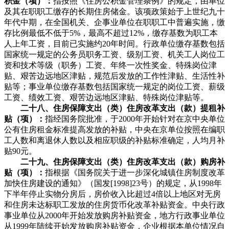
积金（项）：
指按照《住房公积金管理条例》的规定，由单位
及其在职职工缴存的长期住房储金。该项政策始于上世纪九十
年代中期，在全国机关、企事业单位在职职工中普遍实施，缴
存比例最低不低于5%，最高不超过12%，缴存基数为职工本
人上年工资，目前已实施约20年时间。行政单位缴存基数包括
国家统一规定的公务员职务工资、级别工资、机关工人岗位工
资和技术等级（职务）工资、年终一次性奖金、特殊岗位津
贴、艰苦边远地区津贴，规范后发放的工作性津贴、生活性补
贴等；事业单位缴存基数包括国家统一规定的岗位工资、薪级
工资、绩效工资、艰苦边远地区津贴、特殊岗位津贴等。
二十八、住房保障支出（类）住房改革支出（款）提租补
贴（项）：
指经国务院批准，于2000年开始针对在京中央单位
公有住房租金标准提高发放的补贴，中央在京单位按照在编职
工人数和离退休人数以及相应职级的补贴标准确定，人均月补
贴90元。
二十九、住房保障支出（类）住房改革支出（款）购房补
贴（项）：
指根据《国务院关于进一步深化城镇住房制度改革
加快住房建设的通知》（国发[1998]23号）的规定，从1998年
下半年停止实物分房后，房价收入比超过4倍以上地区对无房
和住房未达标职工发放的住房货币化改革补贴资金。中央行政
事业单位从2000年开始发放购房补贴资金，地方行政事业单位
从1999年陆续开始发放购房补贴资金，企业根据本单位情况自