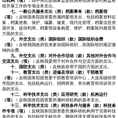
出机构（项）：
指中央纪委国家监委驻国务院国资委纪检监察
组开展工作的专项业务支出。
七、一般公共服务支出（类）档案事务（款）档案馆
（项）：
反映国务院国资委所属档案馆支出，包括档案资料征
集，档案抢救、保护、编纂、修复、现代化管理，档案信息资
源开发、提供利用，档案馆设备购置、维护、档案陈列展览等
方面的支出。
八、外交支出（类）国际组织（款）国际组织会费
（项）：
反映我国政府批准参加国际组织，按国际组织规定缴
纳的会费。
九、外交支出（类）对外合作活动（款）其他对外合作与
交流支出（项）：
反映我委用于对外合作与交流方面的支出。
十、国防支出（类）：
反映政府用于国防方面的支出。
十一、教育支出（类）进修及培训（款）干部教育
（项）：
反映国务院国资委干部教育培训中心，大连高级经理
学院的支出。包括机构运行、招聘师资、举办教育和培训等方
面的支出。
十二、科学技术支出（类）应用研究（款）机构运行
（项）：
反映国务院国资委所属科研机构的基本支出。
十三、科学技术支出（类）科技条件与服务（款）科技条
件专项（项）：
反映国务院国资委所属科研机构用于完善科技
条件的支出，包括科技文献信息，网络环境支撑等科技条件专