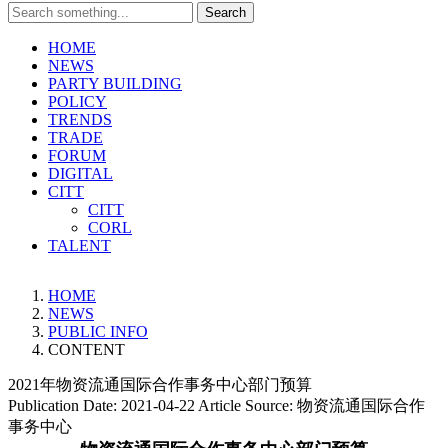
Search
HOME
NEWS
PARTY BUILDING
POLICY
TRENDS
TRADE
FORUM
DIGITAL
CITT
CITT
CORL
TALENT
HOME
NEWS
PUBLIC INFO
CONTENT
2021年物资流通国际合作事务中心部门预算
Publication Date:
2021-04-22
Article Source:
物资流通国际合作
事务中心