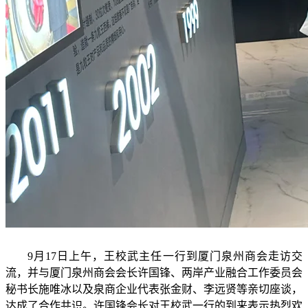
9月17日上午，王校武主任一行到厦门泉州商会走访交
流，并与厦门泉州商会会长许国锋、两岸产业融合工作委员会
秘书长施唯冰以及泉商企业代表张金财、李远贤等亲切座谈，
达成了合作共识。许国锋会长对王校武一行的到来表示热烈欢