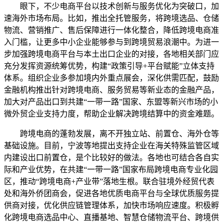
眼下，不少电商平台以技术创新与服务优化为突破口，加
速海外市场布局。比如，推出全托管服务，将跨境选品、仓储
物流、营销推广、售后保障进行一体化整合，降低跨境电商准
入门槛，让更多中小企业能够参与到跨境贸易浪潮中。为进一
步加强跨境电商平台与本土出口企业的对接，各地相关部门应
充分发挥资源统筹优势，构建“政策引导+平台赋能”立体支持
体系。组织企业多参加境内外重点展会，深化供需匹配，鼓励
金融机构推出针对跨境电商、服务贸易等新业态的金融产品，
加大对产品出口到共建“一带一路”国家、东盟等新兴市场的小
微外贸企业支持力度，帮助企业解决跨境结算中的资金难题。
跨境电商的蓬勃发展，离不开独立站、前置仓、海外仓等
基础设施。目前，宁波等地提出支持企业在海关特殊监管区域
内建设出口前置仓，是个比较好的做法。各地也可结合各自实
际和产业优势，在共建“一带一路”国家布局跨境电商专业化园
区，推动“跨境电商+产业带”落地生根。联合驻境外经贸代表
处和海外侨团商会，促进各地优质电商平台与全球优质服务提
供商对接，优化供应链管理体系，加快市场响应速度。积极孵
化跨境电商选品中心、直播基地、智慧仓储物流平台、跨境供