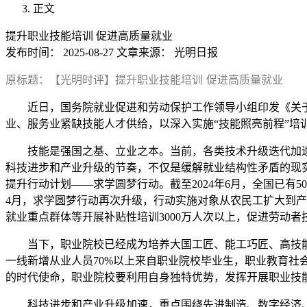
正文
提升职业技能培训 促进高质量就业
发布时间：
2025-08-27
文章来源：
光明日报
原标题：【光明时评】提升职业技能培训 促进高质量就业
近日，国务院就业促进和劳动保护工作领导小组印发《关于
业、服务业紧缺技能人才供给，以深入实施“技能照亮前程”培
技能是强国之基、立业之本。当前，各类技术升级迭代加
科技进步和产业升级的节奏，不仅是缓解就业结构性矛盾的现实
提升行动计划——求学圆梦行动。截至2024年6月，全国已有5
4月，求学圆梦行动再次升级，行动实施对象从农民工扩大到
就业重点群体等开展补贴性培训3000万人次以上，促进劳动
当下，职业院校已经成为培养大国工匠、能工巧匠、高技
一线新增从业人员70%以上来自职业院校毕业生，职业教育社
的时代使命，职业院校要利用自身独特优势，发挥开展职业技
科技进步和产业升级加速，重点围绕先进制造、数字经济