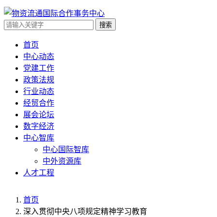
搜索
首页
中心动态
党建工作
政策法规
行业动态
经贸合作
展会论坛
数字经济
中心智库
中心国际智库
中外资源库
人才工程
首页
深入贯彻中央八项规定精神学习教育